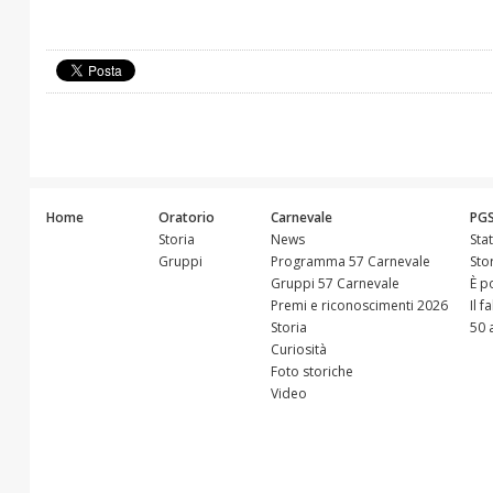
Home
Oratorio
Carnevale
PG
Storia
News
Sta
Gruppi
Programma 57 Carnevale
Sto
Gruppi 57 Carnevale
È p
Premi e riconoscimenti 2026
Il f
Storia
50 
Curiosità
Foto storiche
Video