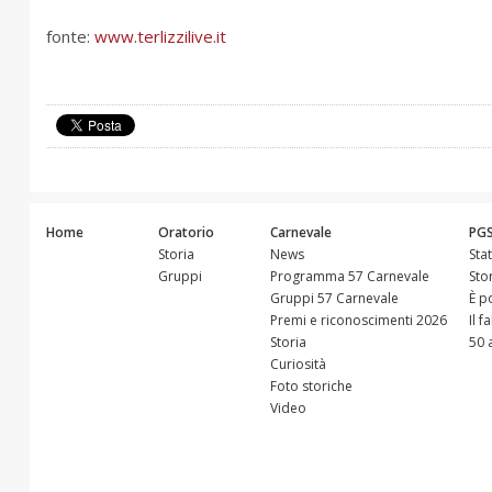
fonte:
www.terlizzilive.it
Home
Oratorio
Carnevale
PG
Storia
News
Sta
Gruppi
Programma 57 Carnevale
Sto
Gruppi 57 Carnevale
È p
Premi e riconoscimenti 2026
Il f
Storia
50 
Curiosità
Foto storiche
Video