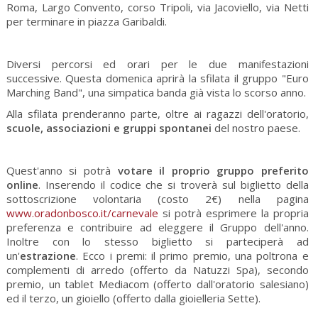
Roma, Largo Convento, corso Tripoli, via Jacoviello, via Netti
per terminare in piazza Garibaldi.
Diversi percorsi ed orari per le due manifestazioni
successive. Questa domenica aprirà la sfilata il gruppo "Euro
Marching Band", una simpatica banda già vista lo scorso anno.
Alla sfilata prenderanno parte, oltre ai ragazzi dell'oratorio,
scuole, associazioni e gruppi spontanei
del nostro paese.
Quest'anno si potrà
votare il proprio gruppo preferito
online
. Inserendo il codice che si troverà sul biglietto della
sottoscrizione volontaria (costo 2€) nella pagina
www.oradonbosco.it/carnevale
si potrà esprimere la propria
preferenza e contribuire ad eleggere il Gruppo dell'anno.
Inoltre con lo stesso biglietto si parteciperà ad
un'
estrazione
. Ecco i premi: il primo premio, una poltrona e
complementi di arredo (offerto da Natuzzi Spa), secondo
premio, un tablet Mediacom (offerto dall'oratorio salesiano)
ed il terzo, un gioiello (offerto dalla gioielleria Sette).