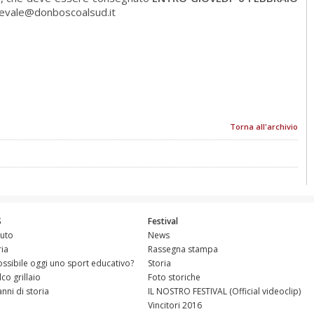
arnevale@donboscoalsud.it
Torna all'archivio
S
Festival
tuto
News
ria
Rassegna stampa
ossibile oggi uno sport educativo?
Storia
alco grillaio
Foto storiche
anni di storia
IL NOSTRO FESTIVAL (Official videoclip)
Vincitori 2016