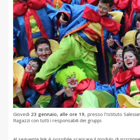
Giovedi
23 gennaio, alle ore 19
, presso l'Istituto Salesi
Ragazzi con tutti i responsabili dei gruppi.
Al seguente link è possibile scaricare il modulo di iscriz