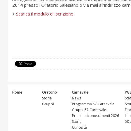
2014
presso l'Oratorio Salesiano o via mail all'indirizzo c
>
Scarica il modulo di iscrizione
Home
Oratorio
Carnevale
PG
Storia
News
Sta
Gruppi
Programma 57 Carnevale
Sto
Gruppi 57 Carnevale
È p
Premi e riconoscimenti 2026
Il f
Storia
50 
Curiosità