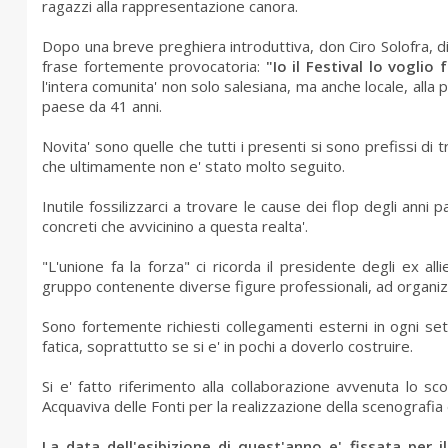
ragazzi alla rappresentazione canora.
Dopo una breve preghiera introduttiva, don Ciro Solofra, di
frase fortemente provocatoria:
"Io il Festival lo voglio 
l'intera comunita' non solo salesiana, ma anche locale, all
paese da 41 anni.
Novita' sono quelle che tutti i presenti si sono prefissi di t
che ultimamente non e' stato molto seguito.
Inutile fossilizzarci a trovare le cause dei flop degli anni
concreti che avvicinino a questa realta'.
"L'unione fa la forza" ci ricorda il presidente degli ex a
gruppo contenente diverse figure professionali, ad organiz
Sono fortemente richiesti collegamenti esterni in ogni set
fatica, soprattutto se si e' in pochi a doverlo costruire.
Si e' fatto riferimento alla collaborazione avvenuta lo sc
Acquaviva delle Fonti per la realizzazione della scenografia
La data dell'esibizione di quest'anno e' fissata per i