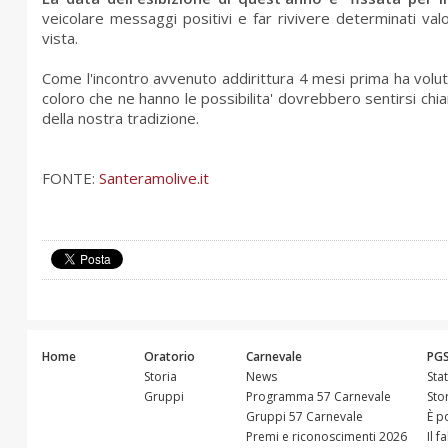
veicolare messaggi positivi e far rivivere determinati valo
vista.
Come l'incontro avvenuto addirittura 4 mesi prima ha volut
coloro che ne hanno le possibilita' dovrebbero sentirsi chia
della nostra tradizione.
FONTE:
Santeramolive.it
Home
Oratorio
Carnevale
PG
Storia
News
Sta
Gruppi
Programma 57 Carnevale
Sto
Gruppi 57 Carnevale
È p
Premi e riconoscimenti 2026
Il f