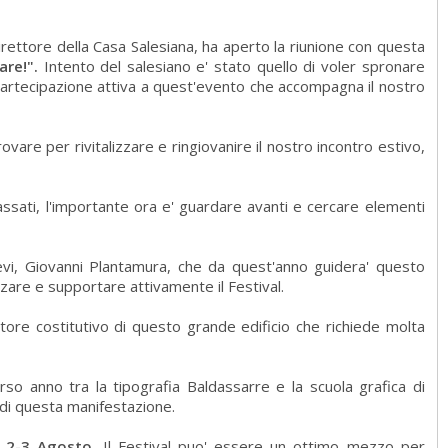
rettore della Casa Salesiana, ha aperto la riunione con questa
fare!".
Intento del salesiano e' stato quello di voler spronare
a partecipazione attiva a quest'evento che accompagna il nostro
rovare per rivitalizzare e ringiovanire il nostro incontro estivo,
 passati, l'importante ora e' guardare avanti e cercare elementi
llievi, Giovanni Plantamura, che da quest'anno guidera' questo
zare e supportare attivamente il Festival.
tore costitutivo di questo grande edificio che richiede molta
orso anno tra la tipografia Baldassarre e la scuola grafica di
 di questa manifestazione.
l 2-3 Agosto.
Il Festival puo' essere un ottimo mezzo per